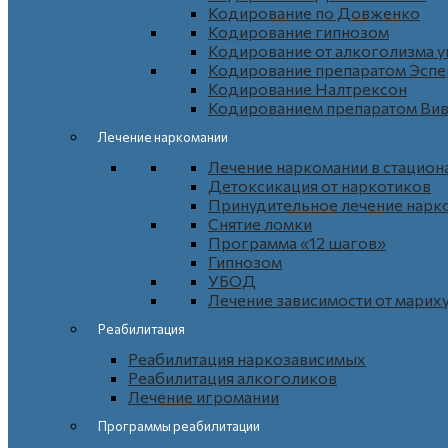
Кодирование по Довженко
Кодирование гипнозом
Кодирование от алкоголизма 
Кодирование препаратом Эспе
Кодирование Налтрексон
Кодированием препаратом Ви
Лечение наркомании
Лечение наркомании в стацион
Детоксикация от наркотиков
Принудительное лечение нарк
Снятие ломки
Программа «12 шагов»
Гипнозом
УБОД
Лечение зависимости от марих
Реабилитация
Реабилитация наркозависимых
Реабилитация алкоголиков
Лечение игромании
Программы реабилитации