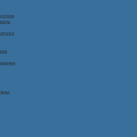
уколом
раль
витрол
аре
омании
уаны