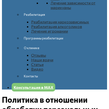
Лечение зависимости от
марихуаны
Реабилитация
Реабилитация наркозависимых
Реабилитация алкоголиков
Лечение игромании
Программы реабилитации
О клинике
Отзывы
Наши врачи
Статьи
Видео
Контакты
Консультация в МАХ
Политика в отношении