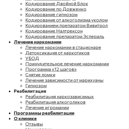
Кодирование Двойной Блок
Кодирование по Довженко
Кодирование гипнозом
Кодирование от алкоголизма уколом
Кодированием препаратом Вивитрол
Кодирование Налтрексон
Кодирование препаратом Эспераль
Лечение наркомании
Лечение наркомании в стационаре
Детоксикация от наркотиков
УБОД
Принудительное лечение наркомании
Программа «12 шагов»
Снятие ломки
Лечение зависимости от марихуаны
Гипнозом
Реабилитация
Реабилитация наркозависимых
Реабилитация алкоголиков
Лечение игромании
Программы реабилитации
О клинике
Отзывы