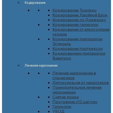
Кодирование
Кодирование Торпедо
Кодирование Двойной Блок
Кодирование по Довженко
Кодирование гипнозом
Кодирование от алкоголизма
уколом
Кодирование препаратом
Эспераль
Кодирование Налтрексон
Кодированием препаратом
Вивитрол
Лечение наркомании
Лечение наркомании в
стационаре
Детоксикация от наркотиков
Принудительное лечение
наркомании
Снятие ломки
Программа «12 шагов»
Гипнозом
УБОД