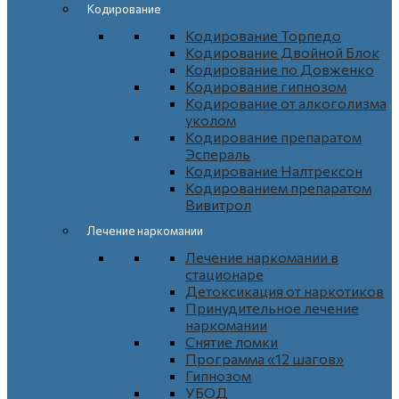
Кодирование
Кодирование Торпедо
Кодирование Двойной Блок
Кодирование по Довженко
Кодирование гипнозом
Кодирование от алкоголизма
уколом
Кодирование препаратом
Эспераль
Кодирование Налтрексон
Кодированием препаратом
Вивитрол
Лечение наркомании
Лечение наркомании в
стационаре
Детоксикация от наркотиков
Принудительное лечение
наркомании
Снятие ломки
Программа «12 шагов»
Гипнозом
УБОД