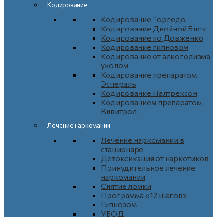
Кодирование
Кодирование Торпедо
Кодирование Двойной Блок
Кодирование по Довженко
Кодирование гипнозом
Кодирование от алкоголизма
уколом
Кодирование препаратом
Эспераль
Кодирование Налтрексон
Кодированием препаратом
Вивитрол
Лечение наркомании
Лечение наркомании в
стационаре
Детоксикация от наркотиков
Принудительное лечение
наркомании
Снятие ломки
Программа «12 шагов»
Гипнозом
УБОД