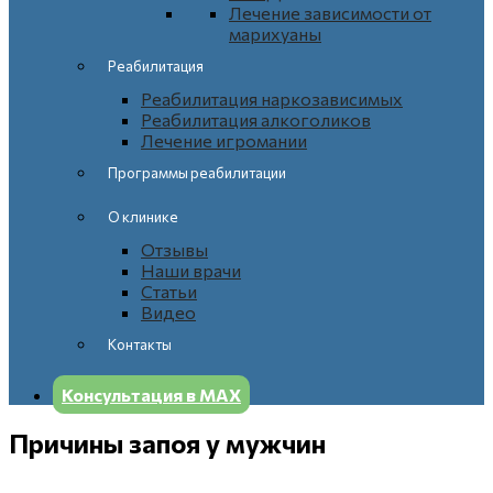
Лечение зависимости от
марихуаны
Реабилитация
Реабилитация наркозависимых
Реабилитация алкоголиков
Лечение игромании
Программы реабилитации
О клинике
Отзывы
Наши врачи
Статьи
Видео
Контакты
Консультация в МАХ
Причины запоя у мужчин